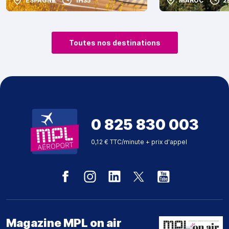
ESPAGNE
1H35
MAROC
2
Toutes nos destinations
0 825 830 003
0,12 € TTC/minute + prix d'appel
Magazine MPL on air