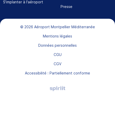
S'implanter à l'aéroport
Presse
Bas de page
© 2026 Aéroport Montpellier Méditerranée
Mentions légales
Données personnelles
CGU
CGV
Accessibilité : Partiellement conforme
Agence
digitale
Montpellier,
Spiriit