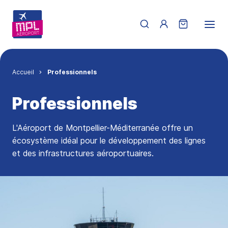
Aller au contenu principal
Menu du compte de 
Fil d'Ariane
Accueil
Professionnels
Professionnels
L'Aéroport de Montpellier-Méditerranée offre un
écosystème idéal pour le développement des lignes
et des infrastructures aéroportuaires.