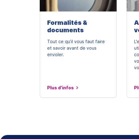
Formalités &
A
documents
v
Tout ce qu’il vous faut faire
L'
et savoir avant de vous
ut
envoler.
co
vo
vo
Plus d'infos
Pl