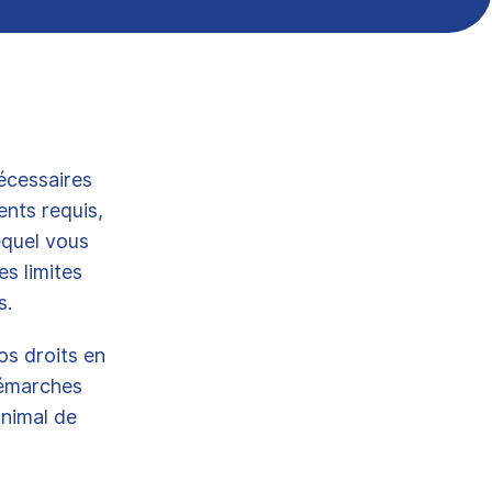
nécessaires
ents requis,
equel vous
s limites
es.
os droits en
démarches
nimal de