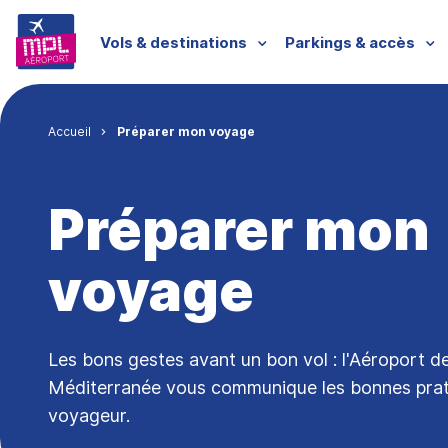
Aller au contenu principal
Menu passagers
Vols & destinations
Parkings & accès
Fil d'Ariane
Accueil
Préparer mon voyage
Préparer mon
voyage
Les bons gestes avant un bon vol : l'Aéroport d
Méditerranée vous communique les bonnes prat
voyageur.