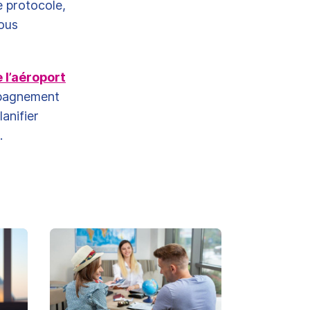
 protocole,
vous
 l’aéroport
mpagnement
anifier
t.