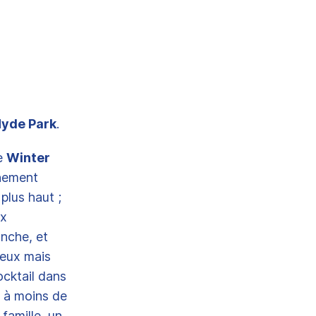
yde Park
.
le
Winter
énement
plus haut ;
ux
nche, et
cieux mais
ocktail dans
; à moins de
famille, un