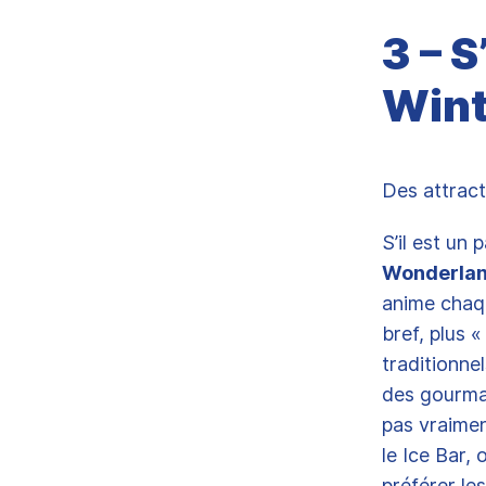
3 – 
Wint
Des attract
S’il est un
Wonderla
anime chaqu
bref, plus 
traditionne
des gourman
pas vraimen
le Ice Bar,
préférer le