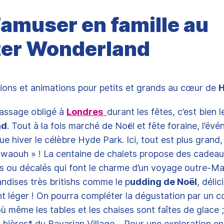
S’amuser en famille au
er Wonderland
ions et animations pour petits et grands au cœur de
H
 passage obligé à
Londres
durant les fêtes, c’est bien 
nd
. Tout à la fois marché de Noël et fête foraine, l’év
e hiver le célèbre Hyde Park. Ici, tout est plus grand, 
« waouh » ! La centaine de chalets propose des cadea
ls ou décalés qui font le charme d’un voyage outre-Ma
dises très britishs comme le p
udding de Noël
, déli
t léger ! On pourra compléter la dégustation par un c
 où même les tables et les chaises sont faîtes de glace 
s bières* du Bavarian Village… Pour une exploration en 