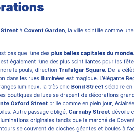
rations
 Street
à
Covent Garden
, la ville scintille comme un
est pas que l’une des
plus belles capitales du monde
 est également l’une des plus scintillantes pour les fêt
ndre le pouls, direction
Trafalgar Square
. De la célè
n dans les rues illuminées est magique. L’élégante Re
’anges lumineux, la très chic
Bond Street
s’éclaire e
es boutiques de luxe se drapent de décorations grand
te Oxford Street
brille comme en plein jour, éclairé
toiles. Autre passage obligé,
Carnaby Street
dévoile 
lluminations originales tandis que le marché de Coven
entours se couvrent de cloches géantes et boules à fa