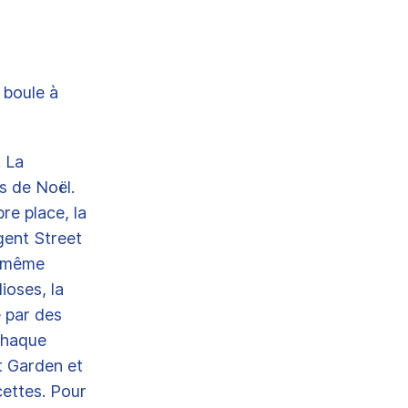
e boule à
. La
es de Noël.
bre place, la
gent Street
n même
ioses, la
e par des
chaque
t Garden et
cettes. Pour