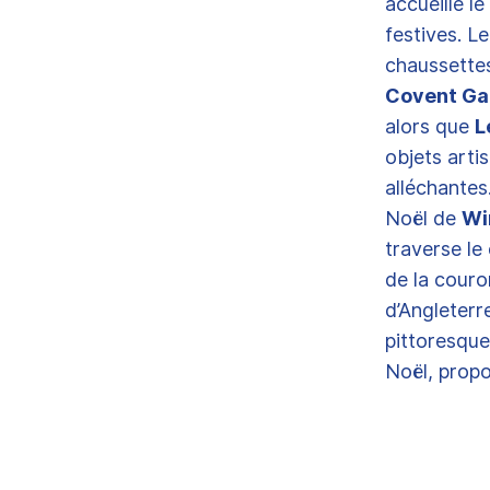
accueille le
festives. L
chaussettes
Covent Ga
alors que
L
objets arti
alléchantes
Noël de
Wi
traverse le
de la cour
d’Angleterr
pittoresqu
Noël, pro