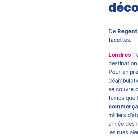
déco
De
Regent
facettes.
Londres
n’
destination
Pour en pre
déambulatio
se couvre d
temps que l
commerçan
milliers d’é
année des i
les rues al