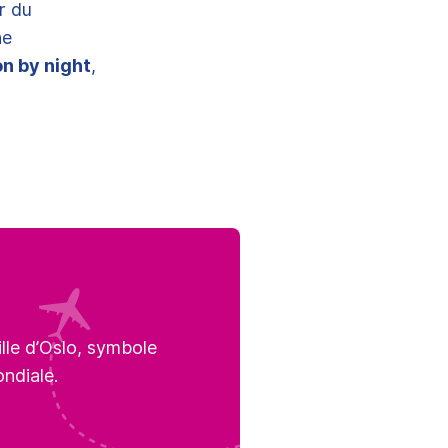
r du
ne
n by night
,
lle d’Oslo, symbole
ndiale.