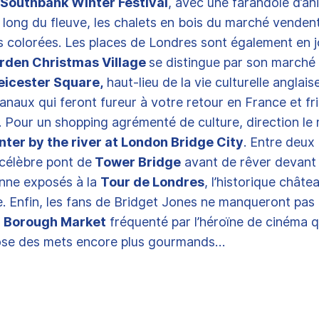
Southbank Winter Festival
, avec une farandole d’an
e long du fleuve, les chalets en bois du marché venden
 colorées. Les places de Londres sont également en jo
rden Christmas Village
se distingue par son marché 
eicester Square,
haut-lieu de la vie culturelle anglais
sanaux qui feront fureur à votre retour en France et fr
. Pour un shopping agrémenté de culture, direction le
nter by the river at London Bridge City
. Entre deux
 célèbre pont de
Tower Bridge
avant de rêver devant 
onne exposés à la
Tour de Londres
, l’historique châte
e. Enfin, les fans de Bridget Jones ne manqueront pas 
e
Borough Market
fréquenté par l’héroïne de cinéma q
pose des mets encore plus gourmands…