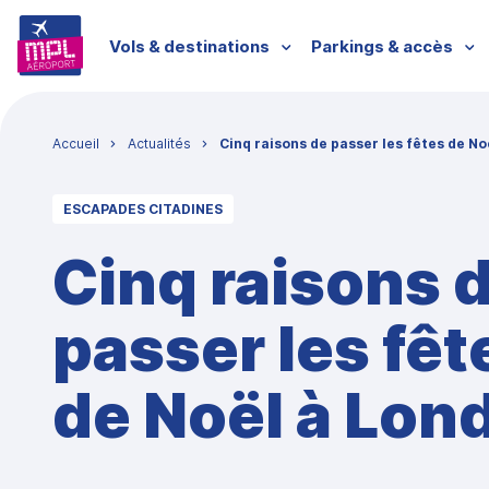
Aller au contenu principal
Menu passagers
Vols & destinations
Parkings & accès
Fil d'Ariane
Accueil
Actualités
Cinq raisons de passer les fêtes de No
ESCAPADES CITADINES
Cinq raisons 
passer les fêt
de Noël à Lon