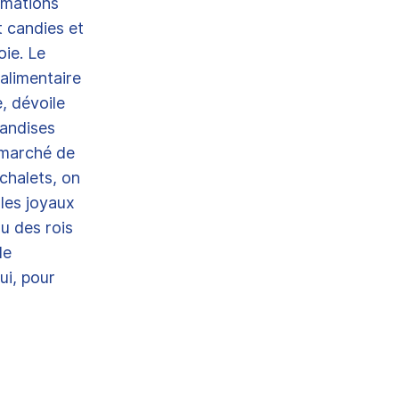
imations
t candies et
ie. Le
alimentaire
e, dévoile
iandises
 marché de
 chalets, on
les joyaux
au des rois
le
ui, pour