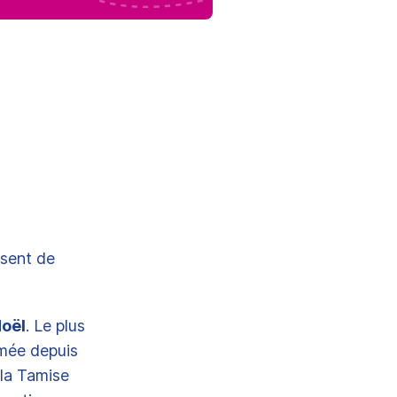
isent de
oël
. Le plus
ormée depuis
 la Tamise