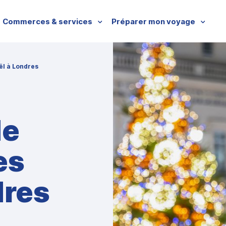
Commerces & services
Préparer mon voyage
ël à Londres
de
es
dres