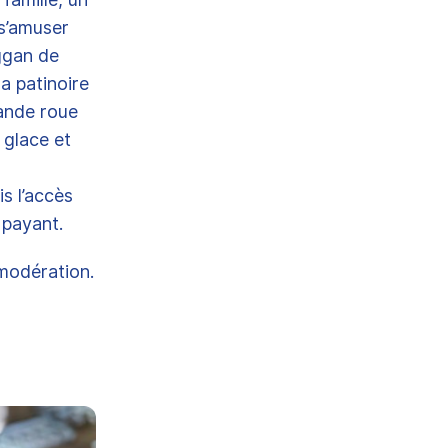
 s’amuser
oggan de
a patinoire
rande roue
 glace et
s l’accès
et payant.
modération.