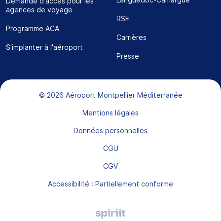
Demande d'accès pour les
agences de voyage
RSE
Programme ACA
Carrières
S'implanter à l'aéroport
Presse
Bas de page
© 2026 Aéroport Montpellier Méditerranée
Mentions légales
Données personnelles
CGU
CGV
Accessibilité : Partiellement conforme
Agence