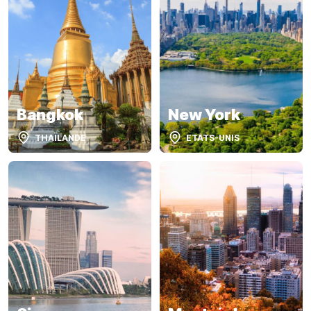
Bangkok
New York
THAÏLANDE
ETATS-UNIS