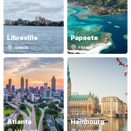
Libreville
Papeete
GABON
FRANCE
Atlanta
Hambourg