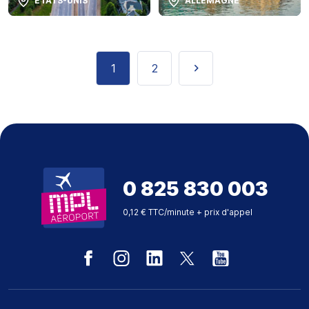
ETATS-UNIS
ALLEMAGNE
Page courante
1
Page
2
Page suivante
0 825 830 003
0,12 € TTC/minute + prix d'appel