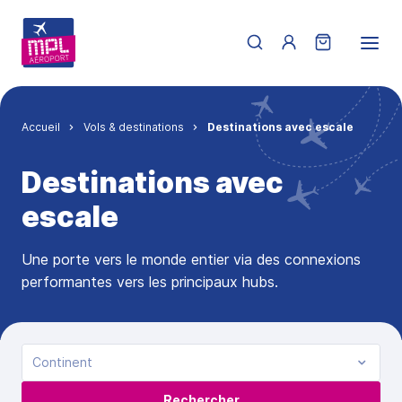
Aller au contenu principal
Menu du compte de 
Fil d'Ariane
Accueil
Vols & destinations
Destinations avec escale
Destinations avec
escale
Une porte vers le monde entier via des connexions
performantes vers les principaux hubs.
Continent
Rechercher