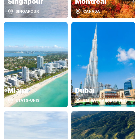
Singapour
Montréal
SINGAPOUR
CANADA
Miami
Dubaï
ETATS-UNIS
EMIRATS ARABES UNIS