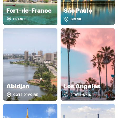
Fort-de-France
São Paulo
FRANCE
BRÉSIL
Abidjan
Los Angeles
CÔTE D'IVOIRE
ETATS-UNIS