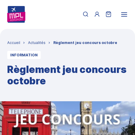
Aller au contenu principal
Menu du compte de 
Fil d'Ariane
Accueil
Actualités
Règlement jeu concours octobre
INFORMATION
Règlement jeu concours
octobre