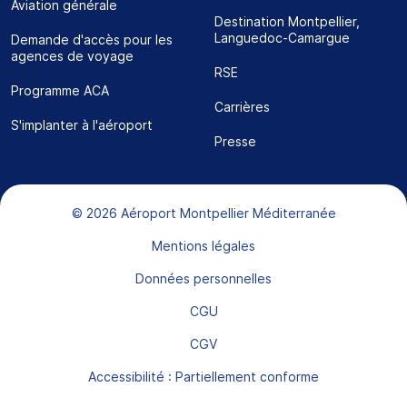
Aviation générale
Destination Montpellier,
Languedoc-Camargue
Demande d'accès pour les
agences de voyage
RSE
Programme ACA
Carrières
S'implanter à l'aéroport
Presse
Bas de page
© 2026 Aéroport Montpellier Méditerranée
Mentions légales
Données personnelles
CGU
CGV
Accessibilité : Partiellement conforme