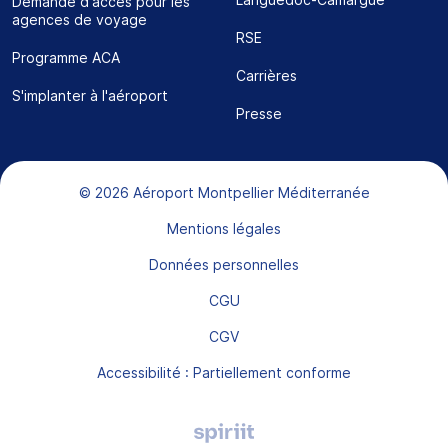
Demande d'accès pour les
agences de voyage
RSE
Programme ACA
Carrières
S'implanter à l'aéroport
Presse
Bas de page
© 2026 Aéroport Montpellier Méditerranée
Mentions légales
Données personnelles
CGU
CGV
Accessibilité : Partiellement conforme
Agence