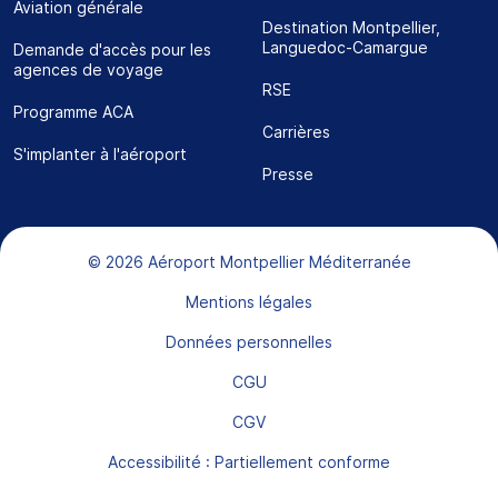
Aviation générale
Destination Montpellier,
Languedoc-Camargue
Demande d'accès pour les
agences de voyage
RSE
Programme ACA
Carrières
S'implanter à l'aéroport
Presse
Bas de page
© 2026 Aéroport Montpellier Méditerranée
Mentions légales
Données personnelles
CGU
CGV
Accessibilité : Partiellement conforme