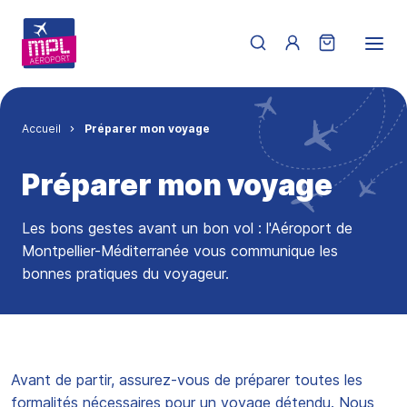
Aller au contenu principal
Menu du compte de 
Fil d'Ariane
Accueil
Préparer mon voyage
Préparer mon voyage
Les bons gestes avant un bon vol : l'Aéroport de
Montpellier-Méditerranée vous communique les
bonnes pratiques du voyageur.
Avant de partir, assurez-vous de préparer toutes les
formalités nécessaires pour un voyage détendu. Nous