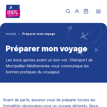
Aller au contenu principal
Menu du compte de 
Fil d'Ariane
Accueil
Préparer mon voyage
Préparer mon voyage
Les bons gestes avant un bon vol : l'Aéroport de
Montpellier-Méditerranée vous communique les
bonnes pratiques du voyageur.
Avant de partir, assurez-vous de préparer toutes les
formalités nécessaires pour un voyage détendu. Nous