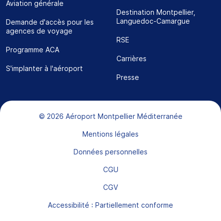
Aviation générale
Destination Montpellier,
Languedoc-Camargue
Demande d'accès pour les
agences de voyage
RSE
Programme ACA
Carrières
S'implanter à l'aéroport
Presse
Bas de page
© 2026 Aéroport Montpellier Méditerranée
Mentions légales
Données personnelles
CGU
CGV
Accessibilité : Partiellement conforme