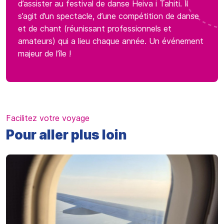
d’assister au festival de danse Heiva i Tahiti. Il
s’agit d’un spectacle, d’une compétition de danse
et de chant (réunissant professionnels et
amateurs) qui a lieu chaque année. Un événement
majeur de l’île !
Facilitez votre voyage
Pour aller plus loin