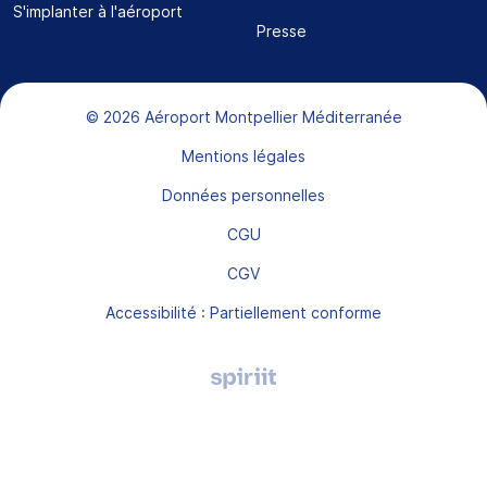
S'implanter à l'aéroport
Presse
Bas de page
© 2026 Aéroport Montpellier Méditerranée
Mentions légales
Données personnelles
CGU
CGV
Accessibilité : Partiellement conforme
Agence
digitale
Montpellier,
Spiriit