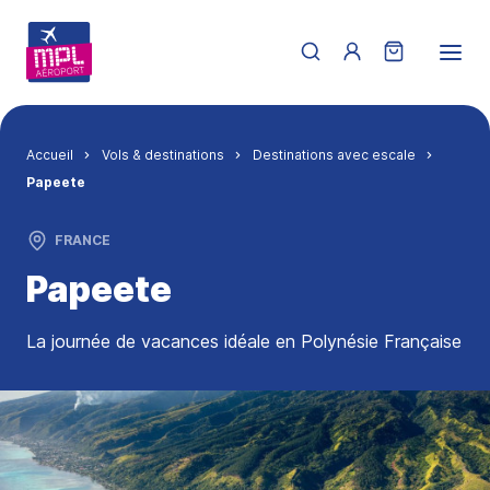
Aller au contenu principal
Menu du compte de 
Fil d'Ariane
Accueil
Vols & destinations
Destinations avec escale
Papeete
FRANCE
Papeete
La journée de vacances idéale en Polynésie Française