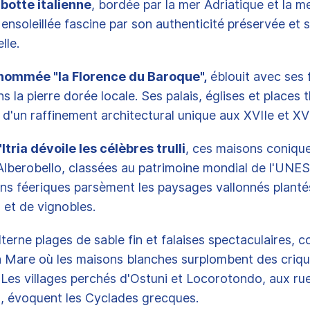
 botte italienne
, bordée par la mer Adriatique et la m
 ensoleillée fascine par son authenticité préservée et s
lle.
nommée "la Florence du Baroque",
éblouit avec ses
s la pierre dorée locale. Ses palais, églises et places 
d'un raffinement architectural unique aux XVIIe et XVII
'Itria dévoile les célèbres trulli
, ces maisons coniqu
Alberobello, classées au patrimoine mondial de l'UNE
ns féeriques parsèment les paysages vallonnés plantés
 et de vignobles.
 alterne plages de sable fin et falaises spectaculaires,
a Mare où les maisons blanches surplombent des criq
s. Les villages perchés d'Ostuni et Locorotondo, aux rue
, évoquent les Cyclades grecques.