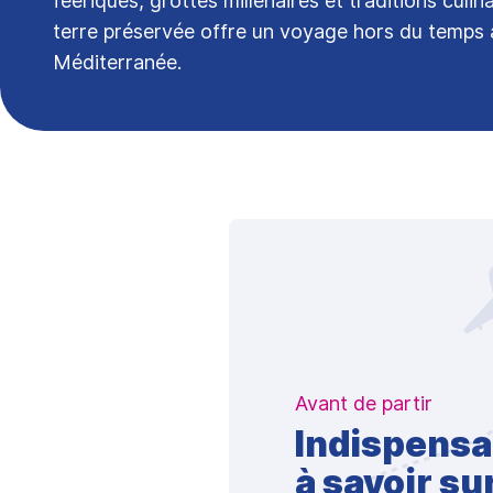
féeriques, grottes millénaires et traditions culina
terre préservée offre un voyage hors du temps 
Méditerranée.
Avant de partir
Indispensa
à savoir su