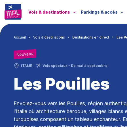
Aller au contenu principal
Menu passagers
Vols & destinations
Parkings & accès
Fil d'Ariane
Accueil
Vols & destinations
Destinations en direct
Les P
Nouveau
ITALIE
Vols spéciaux - De mai à septembre
Les Pouilles
Envolez-vous vers les Pouilles, région authenti
l'Italie où architecture baroque, villages blancs 
turquoises composent un tableau enchanteur. Ent