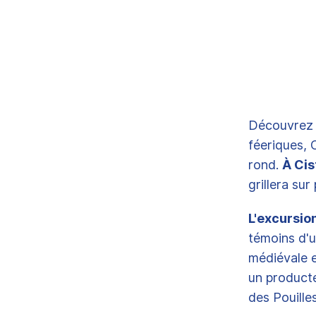
Découvrez la
féeriques, 
rond.
À Cis
grillera sur
L'excursio
témoins d'un
médiévale e
un producte
des Pouilles