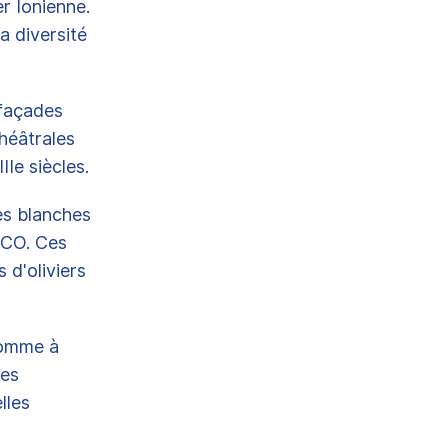
er Ionienne.
a diversité
 façades
théâtrales
Ie siècles.
es blanches
SCO. Ces
 d'oliviers
 comme à
ues
lles