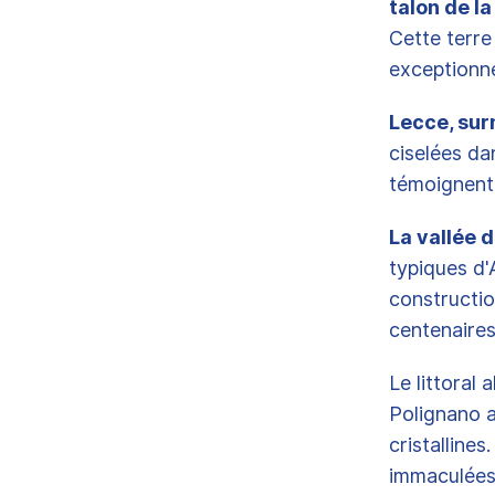
talon de la
Cette terre
exceptionne
Lecce, sur
ciselées dan
témoignent 
La vallée d
typiques d'
constructio
centenaires
Le littoral
Polignano 
cristalline
immaculées