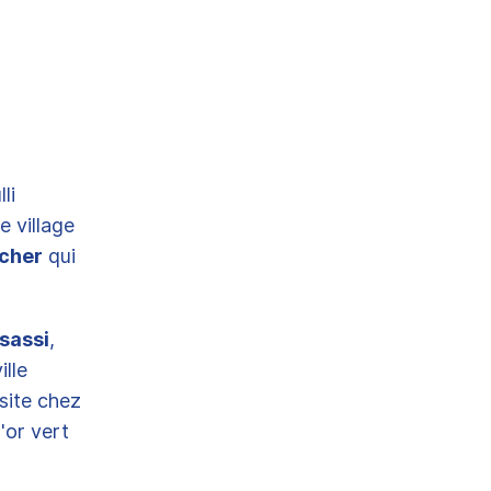
li
e village
ucher
qui
 sassi
,
ille
site chez
'or vert