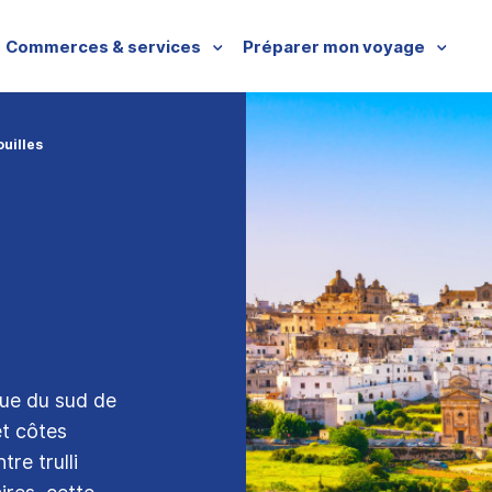
Commerces & services
Préparer mon voyage
ouilles
que du sud de
et côtes
re trulli