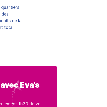
, quartiers
e des
oduits de la
t total
 avec Eva’s
seulement 1h30 de vol