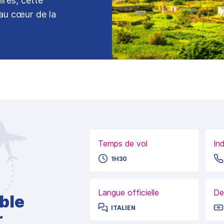
ires, cette
au cœur de la
Temps de vol
In
1H30
Langue officielle
De
ble
ITALIEN
r