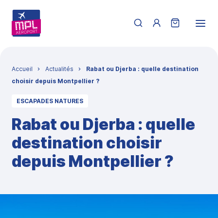
Aller au contenu principal
Menu du compte de 
Fil d'Ariane
Accueil
Actualités
Rabat ou Djerba : quelle destination
choisir depuis Montpellier ?
ESCAPADES NATURES
Rabat ou Djerba : quelle
destination choisir
depuis Montpellier ?