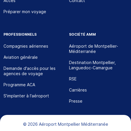
Accès
Contact
Préparer mon voyage
PROFESSIONNELS
SOCIÉTÉ AMM
Compagnies aériennes
Aéroport de Montpellier-
Méditerranée
Aviation générale
Destination Montpellier,
Languedoc-Camargue
Demande d'accès pour les
agences de voyage
RSE
Programme ACA
Carrières
S'implanter à l'aéroport
Presse
Bas de page
© 2026 Aéroport Montpellier Méditerranée