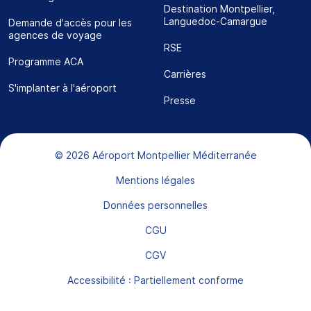
Destination Montpellier,
Languedoc-Camargue
Demande d'accès pour les
agences de voyage
RSE
Programme ACA
Carrières
S'implanter à l'aéroport
Presse
Bas de page
© 2026 Aéroport Montpellier Méditerranée
Mentions légales
Données personnelles
CGU
CGV
Accessibilité : Partiellement conforme