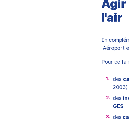
Agir 
l'air
En compléme
l’Aéroport e
Pour ce fai
des
ca
2003)
des
in
GES
des
ca