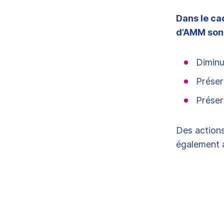
Dans le ca
d’AMM sont
Diminue
Préserv
Préser
Des action
également a