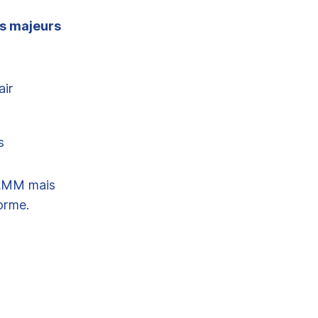
fs majeurs
air
s
 AMM mais
orme.