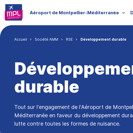
Aller au contenu principal
Menu groupe
Aéroport de Montpellier-Méditerranée
D
Fil d'Ariane
Accueil
Société AMM
RSE
Développement durable
Développeme
durable
Tout sur l'engagement de l'Aéroport de Montpell
Méditerranée en faveur du développement durab
lutte contre toutes les formes de nuisance.