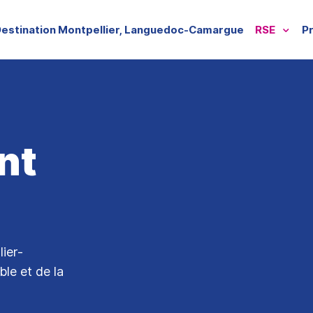
estination Montpellier, Languedoc-Camargue
RSE
P
nt
ier-
le et de la