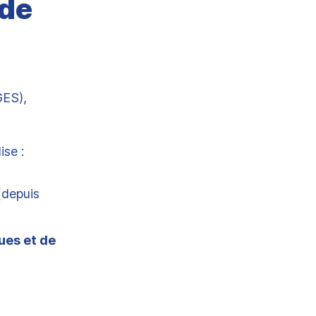
 de
GES),
ise :
depuis
ues et de