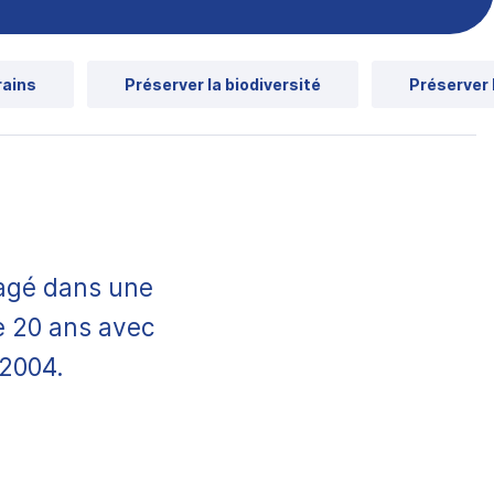
rains
Préserver la biodiversité
Préserver 
gagé dans une
e 20 ans avec
 2004.