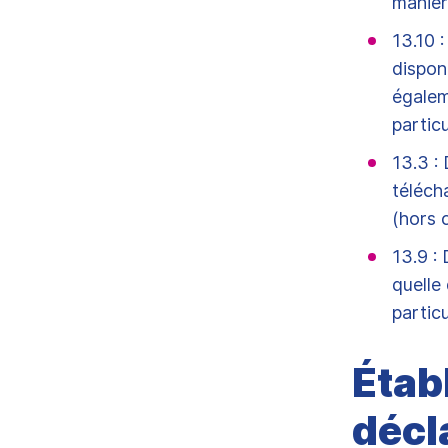
manièr
13.10 
dispon
égalem
particu
13.3 :
téléch
(hors 
13.9 :
quelle 
particu
Étab
décl