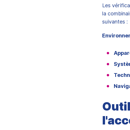
Les vérific
la combinai
suivantes :
Environne
Appare
Systèm
Techn
Navig
Outi
l'acc