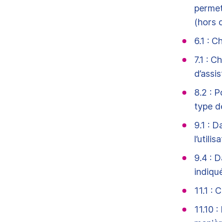
permet
(hors c
6.1 : C
7.1 : C
d’assi
8.2 : 
type d
9.1 : 
l’utili
9.4 : 
indiqu
11.1 :
11.10 :