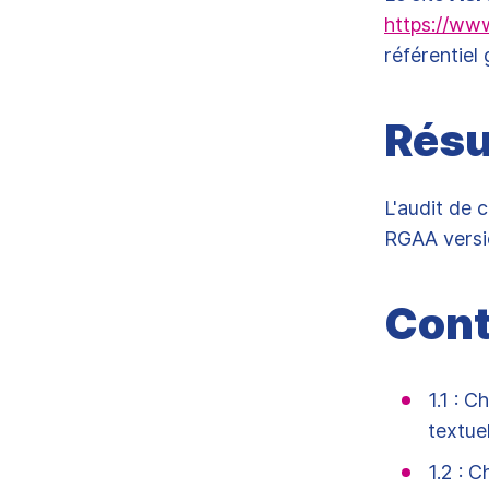
https://www
référentiel
Résu
L'audit de 
RGAA versio
Cont
1.1 : 
textue
1.2 : 