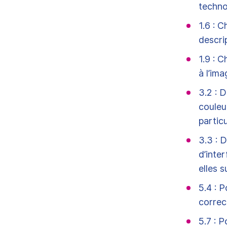
techno
1.6 : 
descri
1.9 : 
à l’im
3.2 : 
couleu
particu
3.3 : 
d’inte
elles 
5.4 : P
correc
5.7 : 