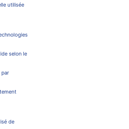
le utilisée
technologies
ide selon le
 par
ctement
lisé de