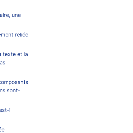
aire, une
ement reliée
 texte et la
cas
s composants
ons sont-
st-il
ée