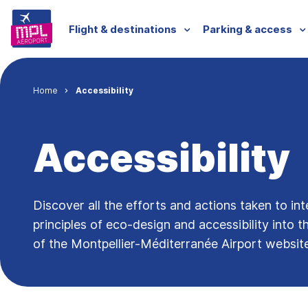
Skip to main content
Menu passagers
Flight & destinations
Parking & access
Breadcrumb
Home
Accessibility
Accessibility
Discover all the efforts and actions taken to in
principles of eco-design and accessibility into 
of the Montpellier-Méditerranée Airport website