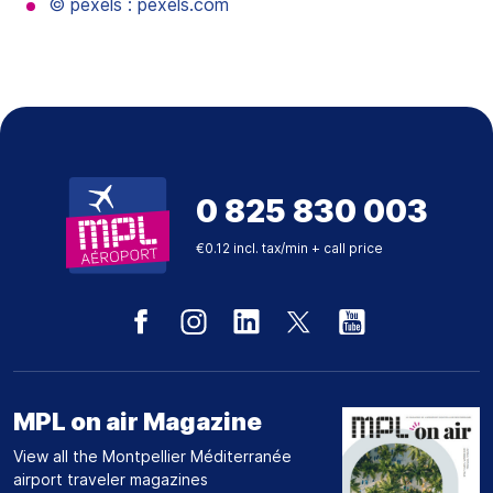
© pexels : pexels.com
0 825 830 003
€0.12 incl. tax/min + call price
MPL on air Magazine
View all the Montpellier Méditerranée
airport traveler magazines