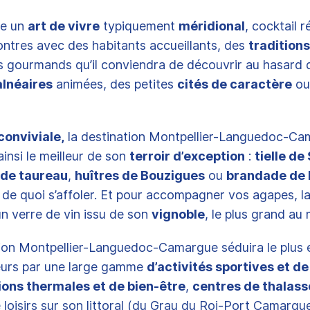
ie un
art de vivre
typiquement
méridional
, cocktail r
ontres avec des habitants accueillants, des
traditions
s gourmands qu’il conviendra de découvrir au hasard 
alnéaires
animées, des petites
cités de caractère
ou
conviviale,
la destination Montpellier-Languedoc-C
ainsi le meilleur de son
terroir d’exception
:
tielle de
 de taureau
,
huîtres de Bouzigues
ou
brandade de
t de quoi s’affoler. Et pour accompagner vos agapes, l
un verre de vin issu de son
vignoble
, le plus grand au
tion Montpellier-Languedoc-Camargue séduira le plus 
urs par une large gamme
d’activités sportives et de 
ions thermales et de bien-être
,
centres de thalass
e loisirs sur son littoral (du Grau du Roi-Port Camargu