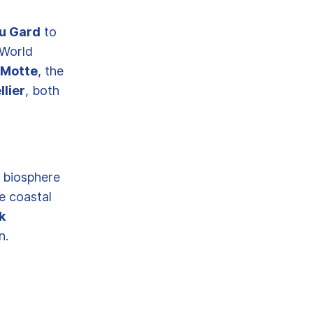
u Gard
to
World
 Motte
, the
lier
, both
biosphere
e coastal
k
n.