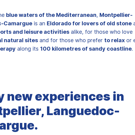
the
blue waters of the Mediterranean
,
Montpellier-
c-Camargue
is an
Eldorado for lovers of old stone
orts and leisure activities
alike, for those who love
l natural sites
and for those who prefer
to relax
or 
herapy
along its
100 kilometres of sandy coastline
.
y new experiences in
pellier, Languedoc-
argue.