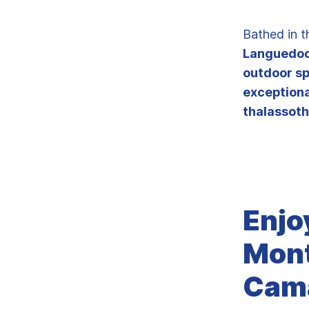
Bathed in 
Languedo
outdoor sp
exceptiona
thalassot
Enjo
Mont
Cam