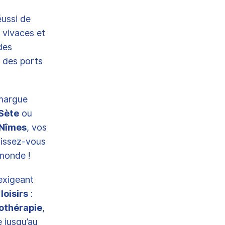
éussi de
vivaces et
des
 des ports
amargue
 Sète
ou
 Nîmes
, vos
aissez-vous
 monde !
exigeant
loisirs
:
othérapie
,
e jusqu’au