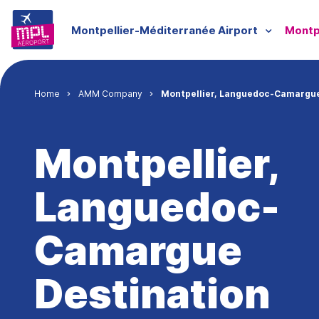
Skip to main content
Menu groupe
Montpellier-Méditerranée Airport
Montp
Breadcrumb
Home
AMM Company
Montpellier, Languedoc-Camargue
Montpellier,
Languedoc-
Camargue
Destination