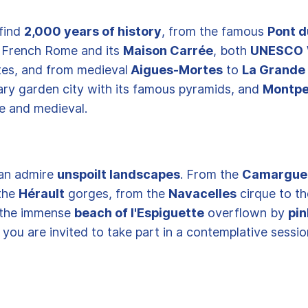
 find
2,000 years of history
, from the famous
Pont d
e French Rome and its
Maison Carrée
, both
UNESCO
tes, and from medieval
Aigues-Mortes
to
La Grande
ry garden city with its famous pyramids, and
Montpel
e and medieval.
an admire
unspoilt landscapes
. From the
Camargue
 the
Hérault
gorges, from the
Navacelles
cirque to th
 the immense
beach of l'Espiguette
overflown by
pin
, you are invited to take part in a contemplative sessio