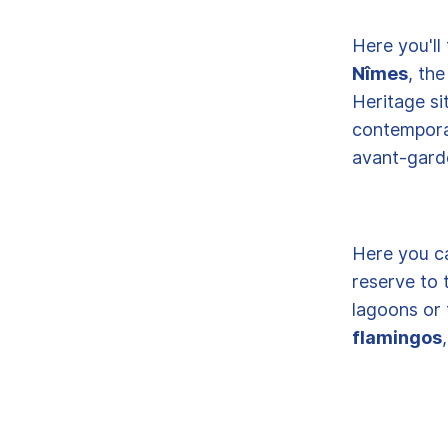
Here you'll
Nîmes
, th
Heritage si
contempora
avant-gard
Here you c
reserve to
lagoons or
flamingos