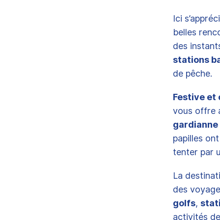
Ici s’appréc
belles renc
des instant
stations b
de pêche.
Festive et 
vous offre 
gardianne
papilles on
tenter par 
La destina
des voyage
golfs
,
stat
activités d