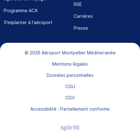
RSE
Programme ACA
Carrières
S'implanter à l'aéroport
Presse
Bas de page
© 2026 Aéroport Montpellier Méditerranée
Mentions légales
Données personnelles
CGU
CGV
Accessibilité : Partiellement conforme
Agence
digitale