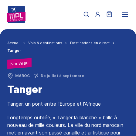
Aller au contenu principal
Menu du compte de 
Fil d'Ariane
Accueil
Vols & destinations
Destinations en direct
Tanger
Nouveau
MAROC
De juillet à septembre
Tanger
Tanger, un pont entre l'Europe et l'Afrique
Longtemps oubliée, « Tanger la blanche » brille à
nouveau de mille couleurs. La ville du nord marocain
met en avant son passé canaille et artistique pour