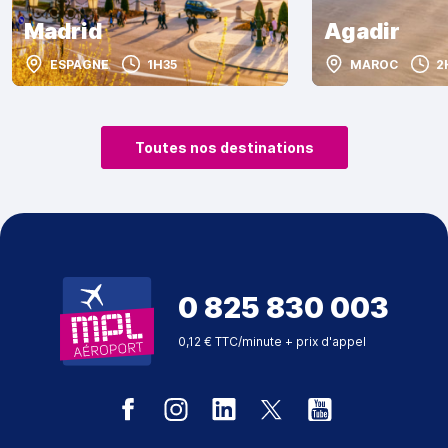
Madrid
Agadir
ESPAGNE
1H35
MAROC
2
Toutes nos destinations
0 825 830 003
0,12 € TTC/minute + prix d'appel