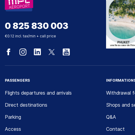
0 825 830 003
€0.12 incl. tax/min + call price
PASSENGERS
INFORMATION
Flights departures and arrivals
Withdrawal 
Direct destinations
Shops and se
Parking
Q&A
Access
Contact