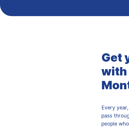
Get 
with
Mont
Every year,
pass throug
people who