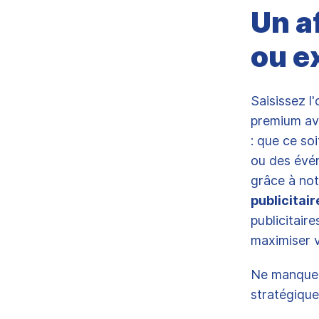
Un a
ou e
Saisissez l
premium ave
: que ce so
ou des évén
grâce à not
publicitai
publicitair
maximiser vo
Ne manquez 
stratégique