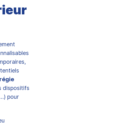
rieur
nement
nnalisables
mporaires,
tentiels
 régie
dispositifs
s…) pour
eu