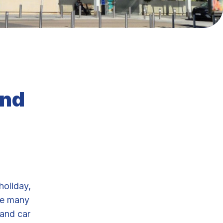
und
holiday,
he many
and car