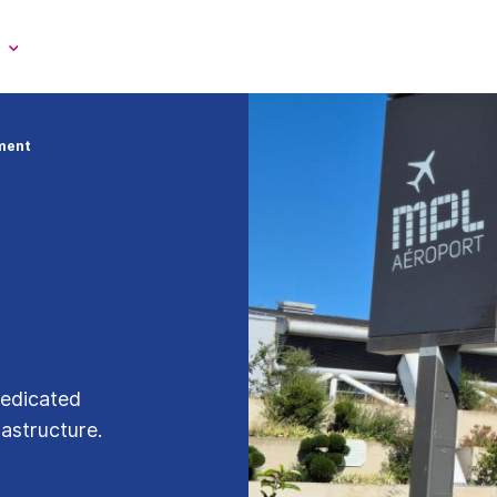
ment
dedicated
rastructure.