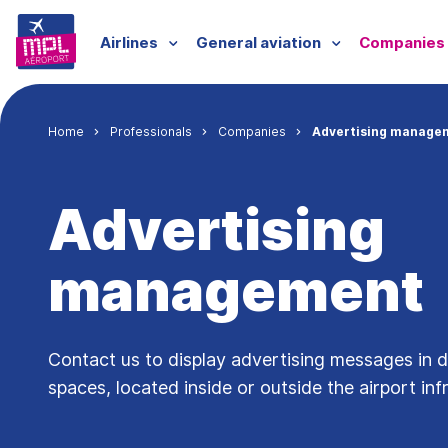
Skip to main content
Menu professionnels
Airlines
General aviation
Companies
Breadcrumb
Home
Professionals
Companies
Advertising manage
Advertising
management
Contact us to display advertising messages in 
spaces, located inside or outside the airport inf